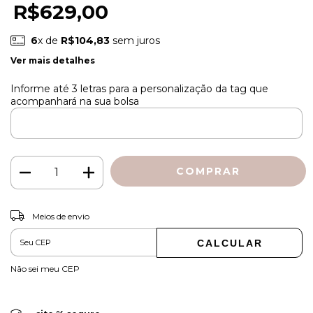
R$629,00
6
x de
R$104,83
sem juros
Ver mais detalhes
Informe até 3 letras para a personalização da tag que
acompanhará na sua bolsa
Meios de envio
ALTERAR CEP
Entregas para o CEP:
CALCULAR
Não sei meu CEP