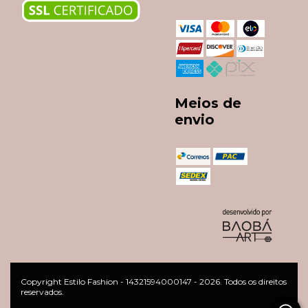
Meios de
envio
Copyright Estilo Fashion - 14321594000147 - 2026. Todos os direitos
reservados.