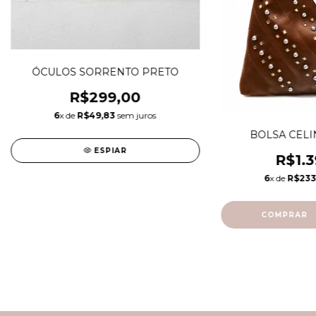
ÓCULOS SORRENTO PRETO
R$299,00
6
x de
R$49,83
sem juros
BOLSA CEL
ESPIAR
R$1.3
6
x de
R$233