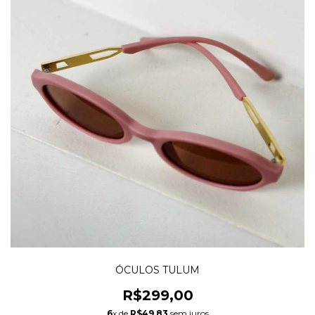
ÓCULOS TULUM
R$299,00
6
x de
R$49,83
sem juros